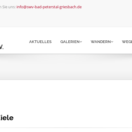
 Sie uns:
info@swv-bad-peterstal-griesbach.de
AKTUELLES
GALERIEN
WANDERN
WEG
iele