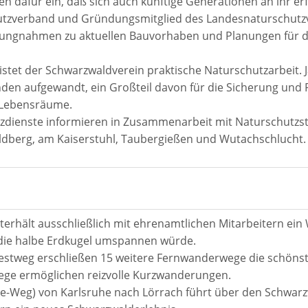
en dafür ein, daß sich auch künftige Generationen an ihr er
utzverband und Gründungsmitglied des Landesnaturschutzv
llungnahmen zu aktuellen Bauvorhaben und Planungen für d
eistet der Schwarzwaldverein praktische Naturschutzarbeit. 
den aufgewandt, ein Großteil davon für die Sicherung und P
r Lebensräume.
zdienste informieren in Zusammenarbeit mit Naturschutzst
ldberg, am Kaiserstuhl, Taubergießen und Wutachschlucht.
erhält ausschließlich mit ehrenamtlichen Mitarbeitern ei
die halbe Erdkugel umspannen würde.
weg erschließen 15 weitere Fernwanderwege die schönst
ege ermöglichen reizvolle Kurzwanderungen.
e-Weg) von Karlsruhe nach Lörrach führt über den Schwa